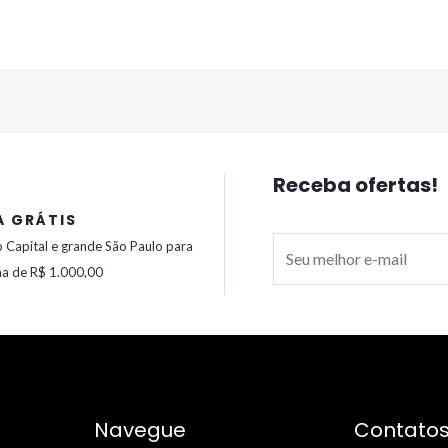
Receba ofertas!
A GRÁTIS
E
 Capital e grande São Paulo para
-
ma de R$ 1.000,00
m
a
i
l
*
Navegue
Contato