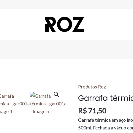
Produtos Roz
Garrafa
térmica
Garrafa térmi
-
R$
71,50
gar001a
quantidade
Garrafa térmica em aço ino
500ml. Fechada a vácuo co