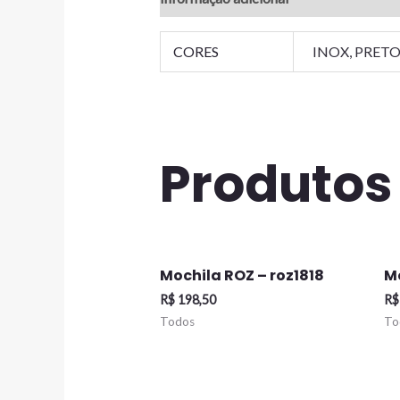
CORES
INOX, PRET
Produtos
Mochila ROZ – roz1818
Mo
R$
198,50
R$
Todos
To