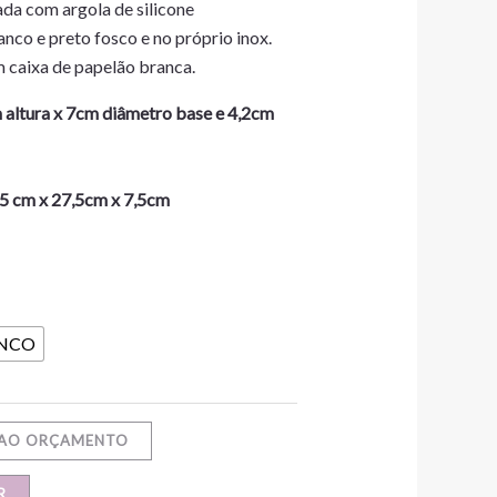
ada com argola de silicone
nco e preto fosco e no próprio inox.
aixa de papelão branca.
altura x 7cm diâmetro base e 4,2cm
5 cm x 27,5cm x 7,5cm
NCO
 AO ORÇAMENTO
R